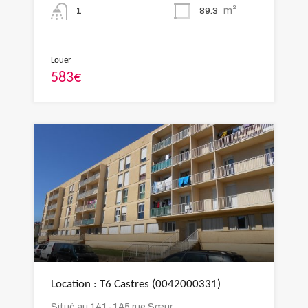
m²
89.3
1
Louer
583€
Location : T6 Castres (0042000331)
Situé au 141-145 rue Sœur…