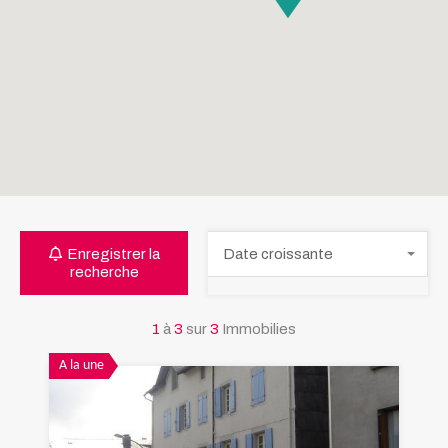
Enregistrer la
Date croissante
recherche
1
à
3
sur
3
Immobilies
A la une