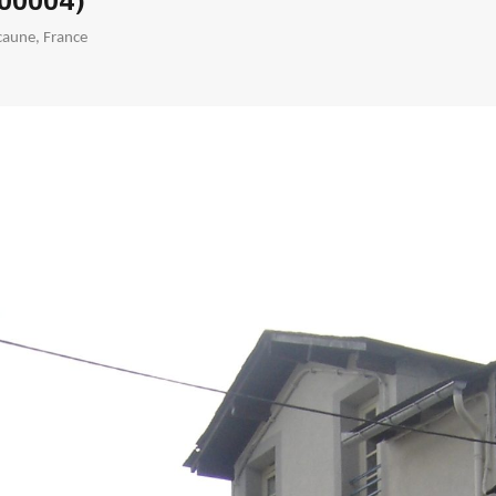
000004)
caune, France