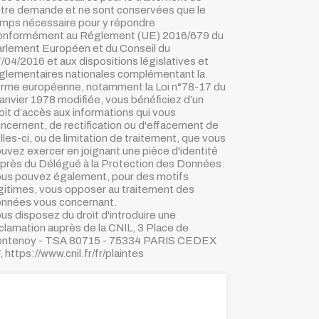
tre demande et ne sont conservées que le
mps nécessaire pour y répondre
nformément au Réglement (UE) 2016/679 du
rlement Européen et du Conseil du
/04/2016 et aux dispositions législatives et
glementaires nationales complémentant la
rme européenne, notamment la Loi n°78-17 du
janvier 1978 modifiée, vous bénéficiez d’un
oit d’accès aux informations qui vous
ncernent, de rectification ou d'effacement de
lles-ci, ou de limitation de traitement, que vous
uvez exercer en joignant une pièce d'identité
près du Délégué à la Protection des Données.
us pouvez également, pour des motifs
gitimes, vous opposer au traitement des
nnées vous concernant.
us disposez du droit d'introduire une
clamation auprès de la CNIL, 3 Place de
ntenoy - TSA 80715 - 75334 PARIS CEDEX
, https://www.cnil.fr/fr/plaintes