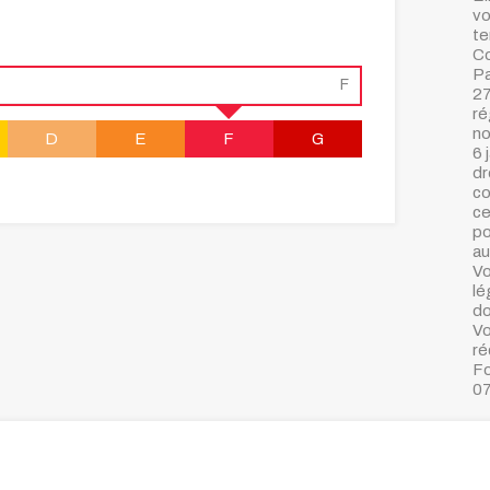
vo
te
Co
Pa
F
27
ré
no
D
E
F
G
6 
dr
co
ce
po
au
Vo
lé
do
Vo
ré
Fo
07