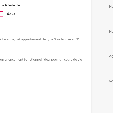
perficie du bien
N
60.75
Nu
à Lacaune, cet appartement de type 3 se trouve au
3ᵉ
Ad
un agencement fonctionnel, idéal pour un cadre de vie
Vo