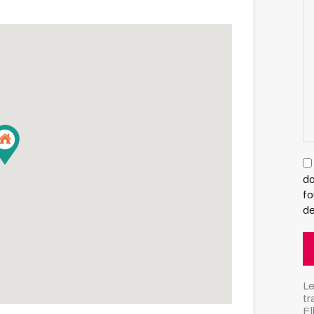
do
fo
d
Le
tr
El