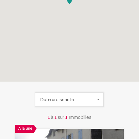
Date croissante
1
à
1
sur
1
Immobilies
A la une