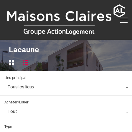
Lacaune
Lieu principal
Tous les lieux
Acheter/Louer
Tout
Type