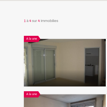
1
à
4
sur
4
Immobilies
A la une
A la une