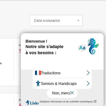
Date croissante
Louer
583€
en
Acheter