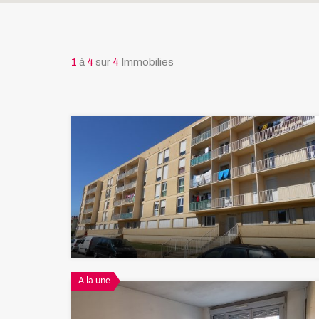
1
à
4
sur
4
Immobilies
A la une