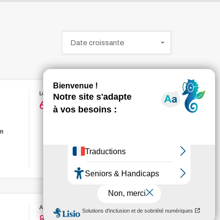
Date croissante
Louer
616€
en
Acheter